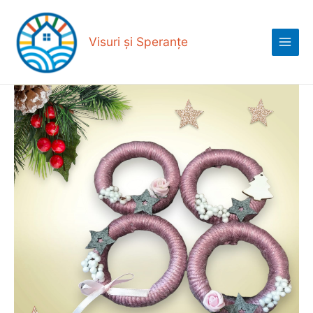
Skip
Main
to
Menu
content
Visuri și Speranțe