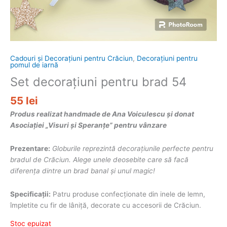
Cadouri și Decorațiuni pentru Crăciun
,
Decorațiuni pentru
pomul de iarnă
Set decorațiuni pentru brad 54
55
lei
Produs realizat handmade de Ana Voiculescu și donat
Asociației „Visuri și Speranțe” pentru vânzare
Prezentare:
Globurile reprezintă decorațiunile perfecte pentru
bradul de Crăciun. Alege unele deosebite care să facă
diferența dintre un brad banal și unul magic!
Specificații:
Patru produse confecționate din inele de lemn,
împletite cu fir de lâniță, decorate cu accesorii de Crăciun.
Stoc epuizat