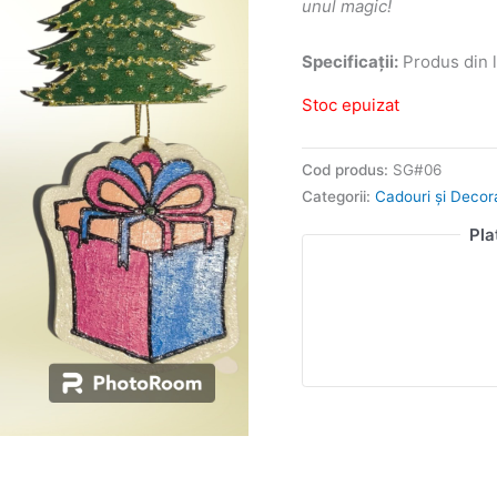
unul magic!
Specificații:
Produs din l
Stoc epuizat
Cod produs:
SG#06
Categorii:
Cadouri și Decor
Pla