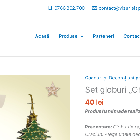
0766.862.700
contact@visurisis
Acasă
Produse
Parteneri
Contac
Cadouri și Decorațiuni p
Set globuri „
40
lei
Produs handmade realizat
Prezentare:
Globurile re
Crăciun. Alege unele deos