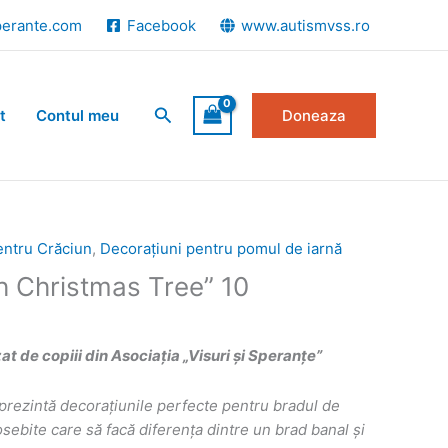
perante.com
Facebook
www.autismvss.ro
Search
t
Contul meu
Doneaza
entru Crăciun
,
Decorațiuni pentru pomul de iarnă
h Christmas Tree” 10
 de copiii din Asociația „Visuri și Speranțe”
prezint
ă
decorațiunile perfecte pentru bradul de
ebite care să facă diferența dintre un brad banal și