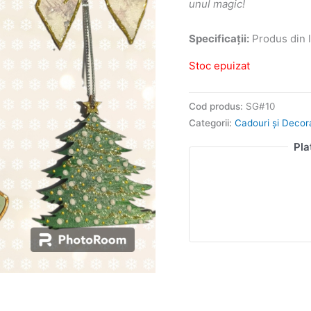
unul magic!
Specificații:
Produs din l
Stoc epuizat
Cod produs:
SG#10
Categorii:
Cadouri și Decor
Pla