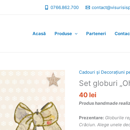
0766.862.700
contact@visurisis
Acasă
Produse
Parteneri
Contac
Cadouri și Decorațiuni p
Set globuri „O
40
lei
Produs handmade realizat
Prezentare:
Globurile re
Crăciun. Alege unele deos