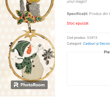
unul magic!
Specificații:
Produs din l
Stoc epuizat
Cod produs:
SG#13
Categorii:
Cadouri și Decor
Pla