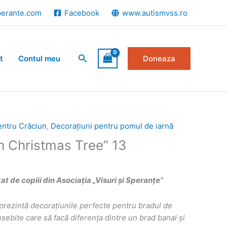
perante.com
Facebook
www.autismvss.ro
Search
t
Contul meu
Doneaza
entru Crăciun
,
Decorațiuni pentru pomul de iarnă
h Christmas Tree” 13
 de copiii din Asociația „Visuri și Speranțe”
prezint
ă
decorațiunile perfecte pentru bradul de
ebite care să facă diferența dintre un brad banal și