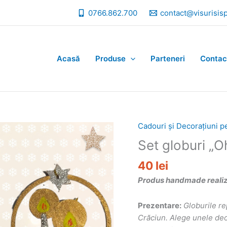
0766.862.700
contact@visurisis
Acasă
Produse
Parteneri
Contac
Cadouri și Decorațiuni p
Set globuri „O
40
lei
Produs handmade realizat
Prezentare:
Globurile re
Crăciun. Alege unele deos