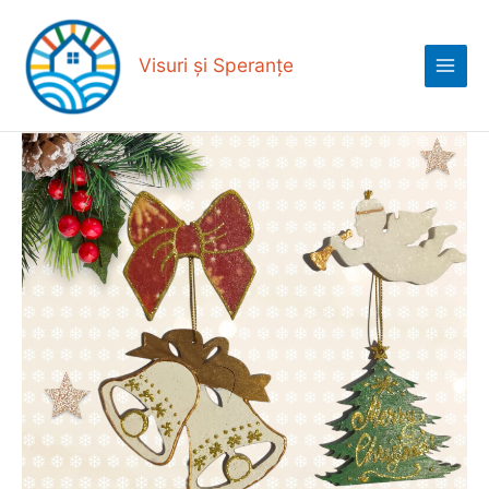
Skip
Main
to
Menu
content
Visuri și Speranțe