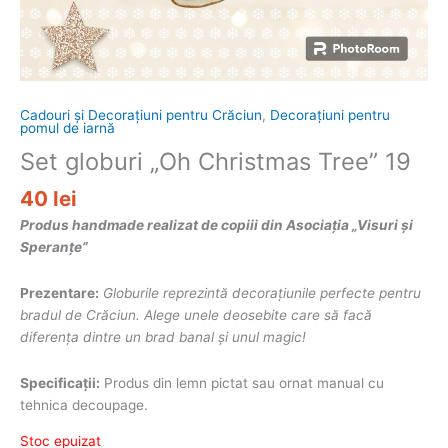
Cadouri și Decorațiuni pentru Crăciun
,
Decorațiuni pentru
pomul de iarnă
Set globuri „Oh Christmas Tree” 19
40
lei
Produs handmade realizat de copiii din Asociația „Visuri și
Speranțe”
Prezentare:
Globurile reprezint
ă
decorațiunile perfecte pentru
bradul de Crăciun. Alege unele deosebite care să facă
diferența dintre un brad banal și unul magic!
Specificații:
Produs din lemn pictat sau ornat manual cu
tehnica decoupage.
Stoc epuizat