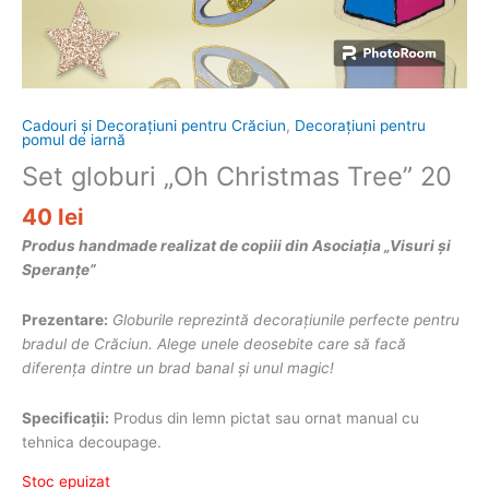
Cadouri și Decorațiuni pentru Crăciun
,
Decorațiuni pentru
pomul de iarnă
Set globuri „Oh Christmas Tree” 20
40
lei
Produs handmade realizat de copiii din Asociația „Visuri și
Speranțe”
Prezentare:
Globurile reprezint
ă
decorațiunile perfecte pentru
bradul de Crăciun. Alege unele deosebite care să facă
diferența dintre un brad banal și unul magic!
Specificații:
Produs din lemn pictat sau ornat manual cu
tehnica decoupage.
Stoc epuizat