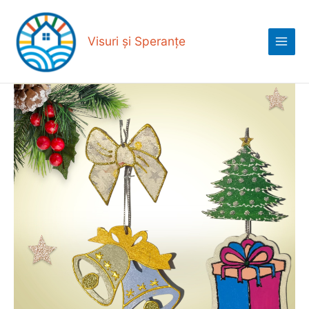
Skip
Main
to
Menu
content
Visuri și Speranțe