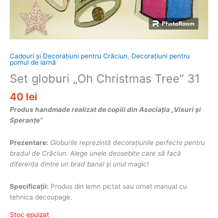
Cadouri și Decorațiuni pentru Crăciun
,
Decorațiuni pentru
pomul de iarnă
Set globuri „Oh Christmas Tree” 31
40
lei
Produs handmade realizat de copiii din Asociația „Visuri și
Speranțe”
Prezentare:
Globurile reprezint
ă
decorațiunile perfecte pentru
bradul de Crăciun. Alege unele deosebite care să facă
diferența dintre un brad banal și unul magic!
Specificații:
Produs din lemn pictat sau ornat manual cu
tehnica decoupage.
Stoc epuizat