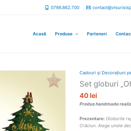
0766.862.700
contact@visurisis
Acasă
Produse
Parteneri
Contac
Cadouri și Decorațiuni p
Set globuri „
40
lei
Produs handmade realizat
Prezentare:
Globurile re
Crăciun. Alege unele deos