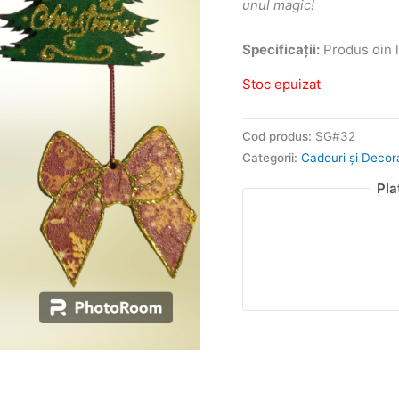
unul magic!
Specificații:
Produs din l
Stoc epuizat
Cod produs:
SG#32
Categorii:
Cadouri și Decor
Pla