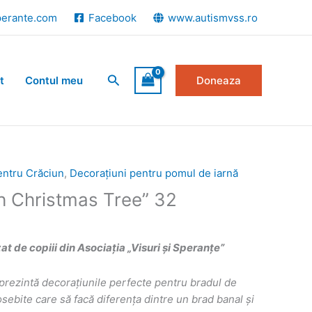
perante.com
Facebook
www.autismvss.ro
Search
t
Contul meu
Doneaza
entru Crăciun
,
Decorațiuni pentru pomul de iarnă
Oh Christmas Tree” 32
 de copiii din Asociația „Visuri și Speranțe”
prezint
ă
decorațiunile perfecte pentru bradul de
ebite care să facă diferența dintre un brad banal și