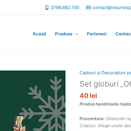
0766.862.700
contact@visurisis
Acasă
Produse
Parteneri
Contac
Cadouri și Decorațiuni p
Set globuri „
40
lei
Produs handmade realizat
Prezentare:
Globurile re
Crăciun. Alege unele deos