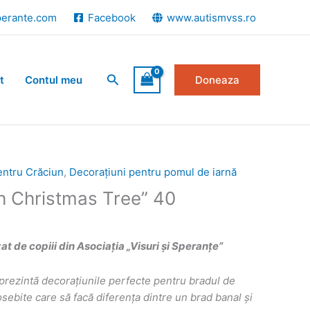
perante.com
Facebook
www.autismvss.ro
Search
t
Contul meu
Doneaza
entru Crăciun
,
Decorațiuni pentru pomul de iarnă
Oh Christmas Tree” 40
 de copiii din Asociația „Visuri și Speranțe”
prezint
ă
decorațiunile perfecte pentru bradul de
ebite care să facă diferența dintre un brad banal și