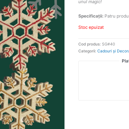
unul magic!
Specificații:
Patru produs
Stoc epuizat
Cod produs:
SG#40
Categorii:
Cadouri și Decor
Pla