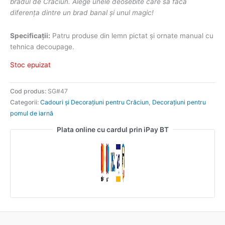
bradul de Crăciun. Alege unele deosebite care să facă
diferența dintre un brad banal și unul magic!
Specificații:
Patru produse din lemn pictat și ornate manual cu
tehnica decoupage.
Stoc epuizat
Cod produs:
SG#47
Categorii:
Cadouri și Decorațiuni pentru Crăciun
,
Decorațiuni pentru
pomul de iarnă
Plata online cu cardul prin iPay BT