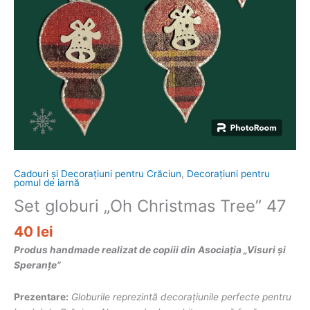
Cadouri și Decorațiuni pentru Crăciun
,
Decorațiuni pentru
pomul de iarnă
Set globuri „Oh Christmas Tree” 47
40
lei
Produs handmade realizat de copiii din Asociația „Visuri și
Speranțe”
Prezentare:
Globurile reprezint
ă
decorațiunile perfecte pentru