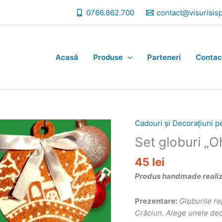
0766.862.700
contact@visurisis
Acasă
Produse
Parteneri
Contac
Cadouri și Decorațiuni p
Set globuri „
45
lei
Produs handmade realizat
Prezentare:
Globurile re
Crăciun. Alege unele deos