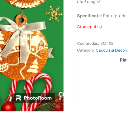
unul magic!
Specificații:
Patru produs
Stoc epuizat
Cod produs:
SM#08
Categorii:
Cadouri și Decor
Pla