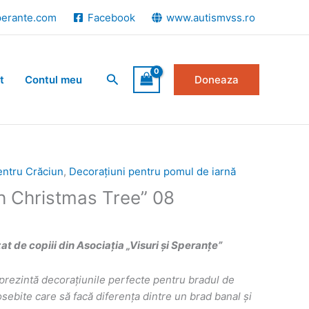
perante.com
Facebook
www.autismvss.ro
Search
t
Contul meu
Doneaza
entru Crăciun
,
Decorațiuni pentru pomul de iarnă
Oh Christmas Tree” 08
 de copiii din Asociația „Visuri și Speranțe”
prezint
ă
decorațiunile perfecte pentru bradul de
ebite care să facă diferența dintre un brad banal și