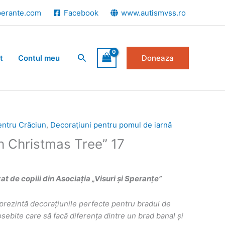
perante.com
Facebook
www.autismvss.ro
Search
t
Contul meu
Doneaza
entru Crăciun
,
Decorațiuni pentru pomul de iarnă
h Christmas Tree” 17
 de copiii din Asociația „Visuri și Speranțe”
prezint
ă
decorațiunile perfecte pentru bradul de
ebite care să facă diferența dintre un brad banal și