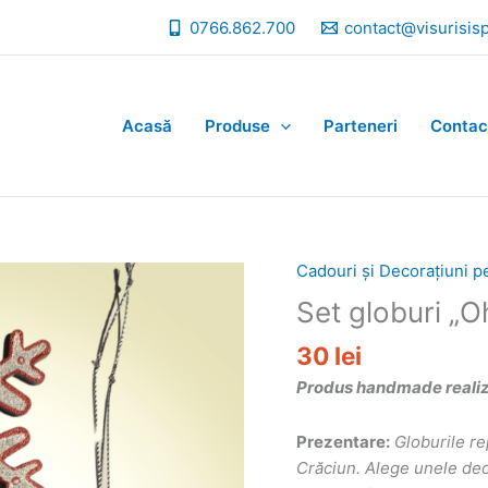
0766.862.700
contact@visurisis
Acasă
Produse
Parteneri
Contac
Cadouri și Decorațiuni p
Set globuri „O
30
lei
Produs handmade realizat
Prezentare:
Globurile re
Crăciun. Alege unele deos