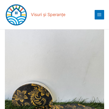
Skip
Main
to
Menu
content
Visuri și Speranțe