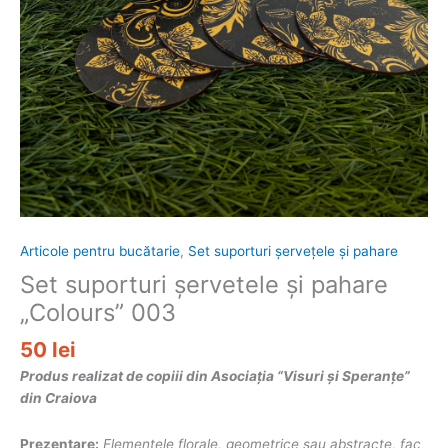
Articole pentru bucătarie
,
Set suporturi șervețele și pahare
Set suporturi șervetele și pahare
„Colours” 003
50
lei
Produs realizat de copiii din Asociația “Visuri și Speranțe”
din Craiova
Prezentare:
Elementele florale, geometrice sau abstracte, fac