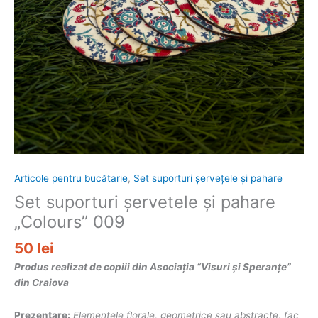
Articole pentru bucătarie
,
Set suporturi șervețele și pahare
Set suporturi șervetele și pahare
„Colours” 009
50
lei
Produs realizat de copiii din Asociația “Visuri și Speranțe”
din Craiova
Prezentare:
Elementele florale, geometrice sau abstracte, fac