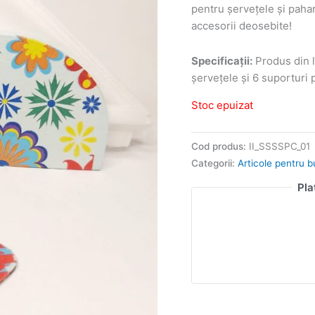
pentru șervețele și pahar
accesorii deosebite!
Specificații:
Produs din l
șervețele și 6 suporturi 
Stoc epuizat
Cod produs:
II_SSSSPC_01
Categorii:
Articole pentru b
Pla