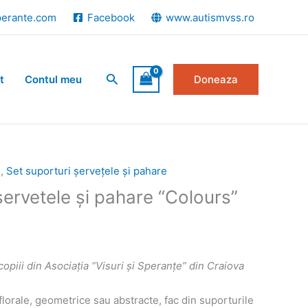
perante.com
Facebook
www.autismvss.ro
Search
t
Contul meu
Doneaza
e
,
Set suporturi șervețele și pahare
șervetele și pahare “Colours”
copiii din Asociația “Visuri și Speranțe” din Craiova
lorale, geometrice sau abstracte, fac din suporturile