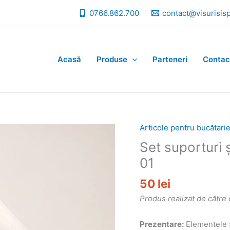
0766.862.700
contact@visurisis
Acasă
Produse
Parteneri
Contac
Articole pentru bucătari
Set suporturi 
01
50
lei
Produs realizat de către 
Prezentare:
Elementele f