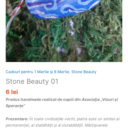
Cadouri pentru 1 Martie și 8 Martie
,
Stone Beauty
Stone Beauty 01
6
lei
Produs handmade realizat de copiii din Asociația „Visuri și
Speranțe”
Prezentare:
În toate civilizaţiile vechi, piatra este un simbol al
permanenţei, al stabilităţii şi al durabilităţii. Mărțișoarele