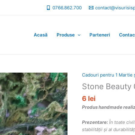
0766.862.700
contact@visurisis
Acasă
Produse
Parteneri
Contac
Cadouri pentru 1 Martie 
Stone Beauty 
6
lei
Produs handmade realizat
Prezentare:
În toate civi
stabilităţii şi al durabil