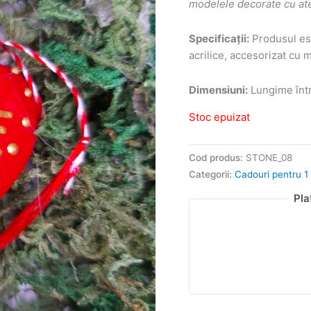
modelele decorate cu atenț
Specificații:
Produsul est
acrilice, accesorizat cu 
Dimensiuni:
Lungime într
Stoc epuizat
Cod produs:
STONE_08
Categorii:
Cadouri pentru 1 
Pla