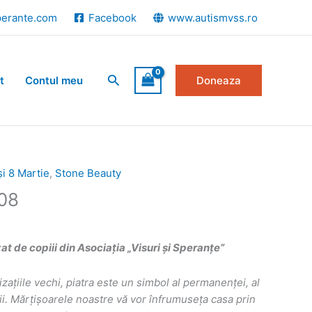
perante.com
Facebook
www.autismvss.ro
Search
t
Contul meu
Doneaza
și 8 Martie
,
Stone Beauty
08
 de copiii din Asociația „Visuri și Speranțe”
lizaţiile vechi, piatra este un simbol al permanenţei, al
ităţii. Mărțișoarele noastre vă vor înfrumuseța casa prin