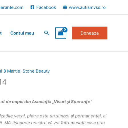
perante.com
Facebook
www.autismvss.ro
Search
t
Contul meu
Doneaza
și 8 Martie
,
Stone Beauty
14
 de copiii din Asociația „Visuri și Speranțe”
lizaţiile vechi, piatra este un simbol al permanenţei, al
ităţii. Mărțișoarele noastre vă vor înfrumuseța casa prin