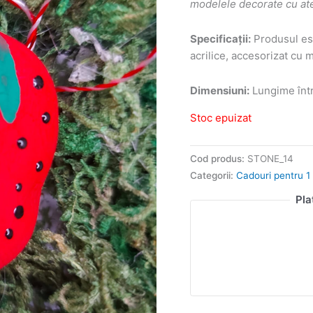
modelele decorate cu atenț
Specificații:
Produsul est
acrilice, accesorizat cu 
Dimensiuni:
Lungime într
Stoc epuizat
Cod produs:
STONE_14
Categorii:
Cadouri pentru 1 
Pla