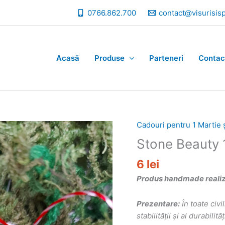
0766.862.700
contact@visurisis
Acasă
Produse
Parteneri
Contac
Cadouri pentru 1 Martie 
Stone Beauty 
6
lei
Produs handmade realizat
Prezentare:
În toate civi
stabilităţii şi al durabil