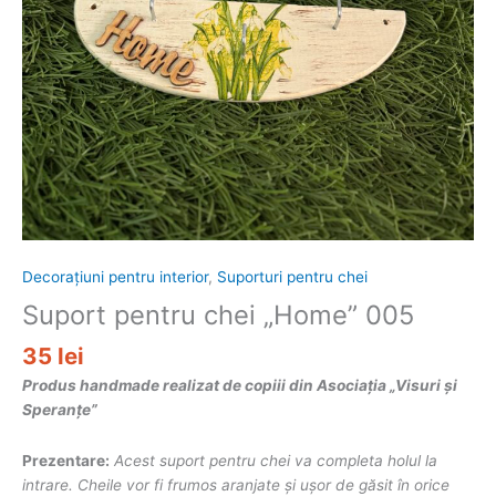
Decorațiuni pentru interior
,
Suporturi pentru chei
Suport pentru chei „Home” 005
35
lei
Produs handmade realizat de copiii din Asociația „Visuri și
Speranțe”
Prezentare:
Acest suport pentru chei va completa holul la
intrare. Cheile vor fi frumos aranjate și ușor de găsit în orice