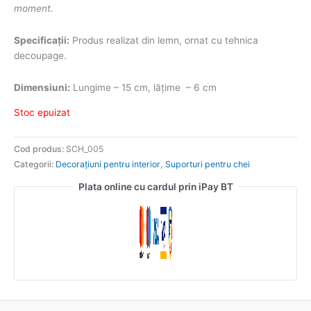
moment.
Specificații:
Produs realizat din lemn, ornat cu tehnica
decoupage.
Dimensiuni:
Lungime – 15 cm, lățime – 6 cm
Stoc epuizat
Cod produs:
SCH_005
Categorii:
Decorațiuni pentru interior
,
Suporturi pentru chei
Plata online cu cardul prin iPay BT