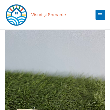
Skip
Main
to
Menu
content
Visuri și Speranțe