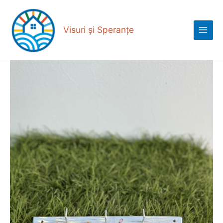
Skip
Main
to
Menu
content
Visuri și Speranțe