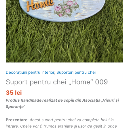
Decorațiuni pentru interior
,
Suporturi pentru chei
Suport pentru chei „Home” 009
35
lei
Produs handmade realizat de copiii din Asociația „Visuri și
Speranțe”
Prezentare:
Acest suport pentru chei va completa holul la
intrare. Cheile vor fi frumos aranjate și ușor de găsit în orice