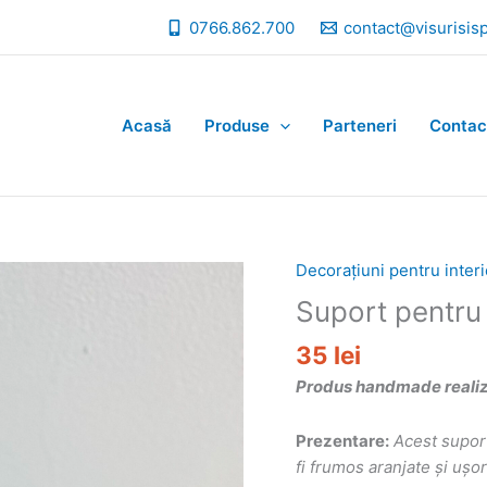
0766.862.700
contact@visurisis
Acasă
Produse
Parteneri
Contac
Decorațiuni pentru interi
Suport pentru
35
lei
Produs handmade realizat
Prezentare:
Acest suport
fi frumos aranjate și ușo