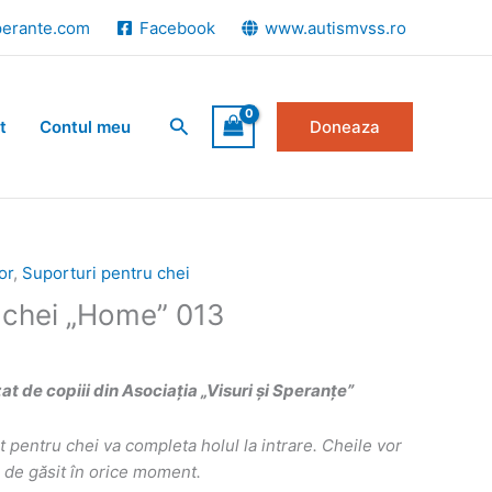
perante.com
Facebook
www.autismvss.ro
Search
t
Contul meu
Doneaza
or
,
Suporturi pentru chei
 chei „Home” 013
 de copiii din Asociația „Visuri și Speranțe”
 pentru chei va completa holul la intrare. Cheile vor
r de găsit în orice moment.