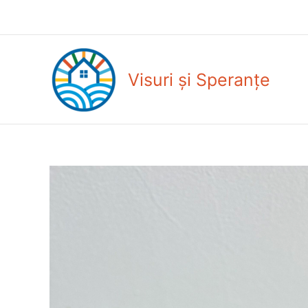
Skip
to
content
Visuri și Speranțe