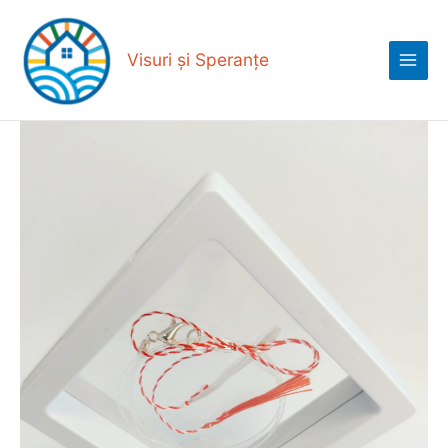
Skip
Main
to
Menu
content
Visuri și Speranțe