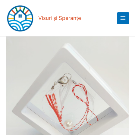
Skip
Main
to
Menu
content
Visuri și Speranțe