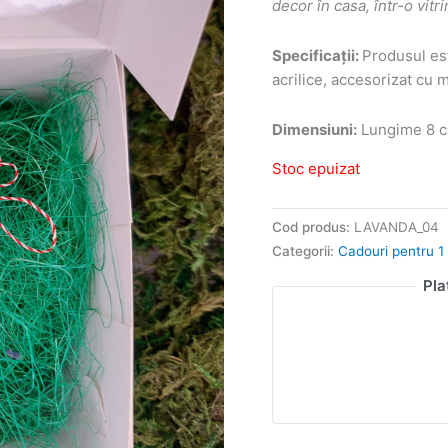
decor în casa, într-o vitr
Specificații:
Produsul est
acrilice, accesorizat cu 
Dimensiuni:
Lungime 8 c
Stoc epuizat
Cod produs:
LAVANDA_04
Categorii:
Cadouri pentru 1 
Pla