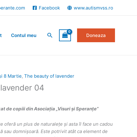
perante.com
Facebook
www.autismvss.ro
Search
t
Contul meu
Doneaza
și 8 Martie
,
The beauty of lavender
 lavender 04
 de copiii din Asociația „Visuri și Speranțe”
te oferă un plus de naturalețe și asta îl face un cadou
ă sau domnișoară. Este potrivit atât ca element de