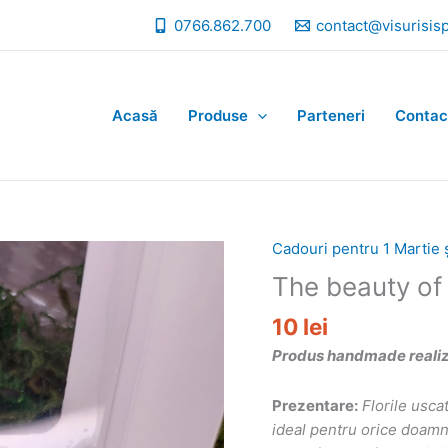
0766.862.700
contact@visurisis
Acasă
Produse
Parteneri
Contac
Cadouri pentru 1 Martie 
The beauty of
10
lei
Produs handmade realizat
Prezentare:
Florile usca
ideal pentru orice doamn