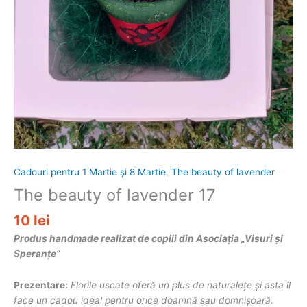
Cadouri pentru 1 Martie și 8 Martie
,
The beauty of lavender
The beauty of lavender 17
10
lei
Produs handmade realizat de copiii din Asociația „Visuri și
Speranțe”
Prezentare:
Florile uscate oferă un plus de naturalețe și asta îl
face un cadou ideal pentru orice doamnă sau domnișoară.