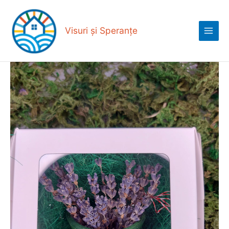
Skip
Main
to
Menu
content
Visuri și Speranțe