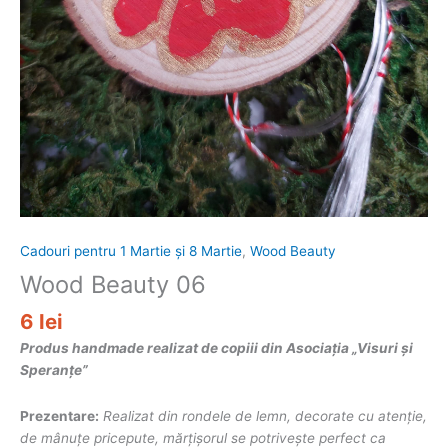
Cadouri pentru 1 Martie și 8 Martie
,
Wood Beauty
Wood Beauty 06
6
lei
Produs handmade realizat de copiii din Asociația „Visuri și
Speranțe”
Prezentare:
Realizat din rondele de lemn, decorate cu atenție,
de mânuțe pricepute, mărțișorul se potrivește perfect ca