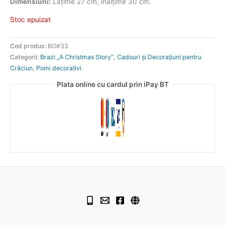
Dimensiuni:
Lățime 27 cm, înălțime 30 cm.
Stoc epuizat
Cod produs:
BO#33
Categorii:
Brazi „A Christmas Story”
,
Cadouri și Decorațiuni pentru
Crăciun
,
Pomi decorativi
Plata online cu cardul prin iPay BT