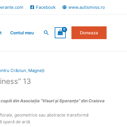
perante.com
Facebook
www.autismvss.ro
Search
t
Contul meu
Doneaza
entru Crăciun
,
Magneți
iness” 13
copiii din Asociația “Visuri și Speranțe” din Craiova
florale, geometrice sau abstracte transformă
ă operă de artă.