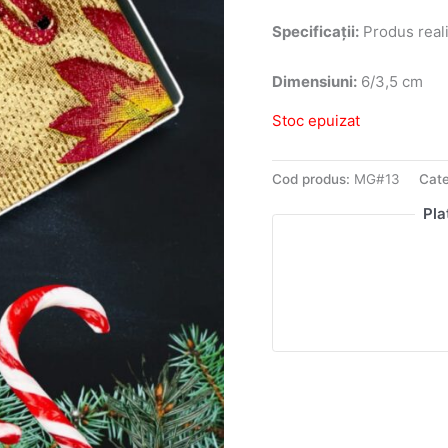
Specificații:
Produs reali
Dimensiuni:
6/3,5 cm
Stoc epuizat
Cod produs:
MG#13
Cate
Pla