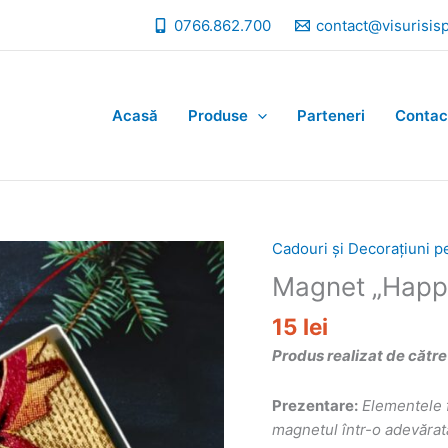
0766.862.700
contact@visurisis
Acasă
Produse
Parteneri
Contac
Cadouri și Decorațiuni p
Magnet „Happ
15
lei
Produs realizat de către 
Prezentare:
Elementele 
magnetul într-o adevărat