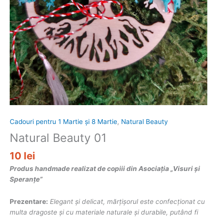
Cadouri pentru 1 Martie și 8 Martie
,
Natural Beauty
Natural Beauty 01
10
lei
Produs handmade realizat de copiii din Asociația „Visuri și
Speranțe”
Prezentare:
Elegant și delicat, mărțișorul este confecționat cu
multa dragoste și cu materiale naturale și durabile, putând fi