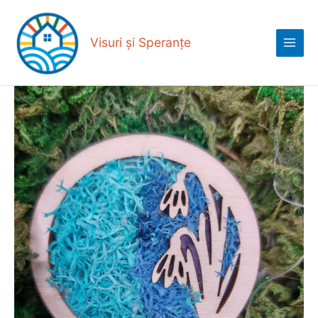
Skip
Main
to
Menu
content
Visuri și Speranțe