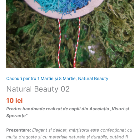
Cadouri pentru 1 Martie și 8 Martie
,
Natural Beauty
Natural Beauty 02
10
lei
Produs handmade realizat de copiii din Asociația „Visuri și
Speranțe”
Prezentare:
Elegant și delicat, mărțișorul este confecționat cu
multa dragoste și cu materiale naturale și durabile, putând fi