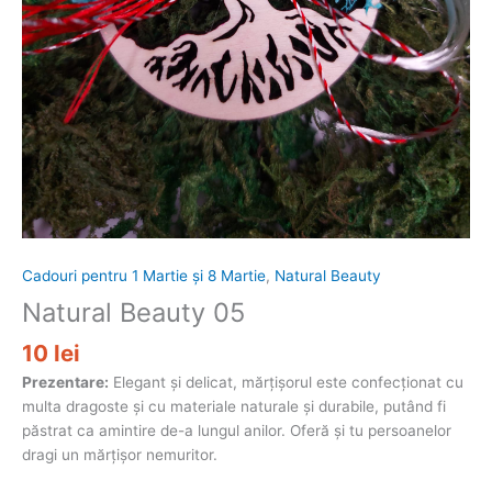
Cadouri pentru 1 Martie și 8 Martie
,
Natural Beauty
Natural Beauty 05
10
lei
Prezentare:
Elegant și delicat, mărțișorul este confecționat cu
multa dragoste și cu materiale naturale și durabile, putând fi
păstrat ca amintire de-a lungul anilor. Oferă și tu persoanelor
dragi un mărțișor nemuritor.