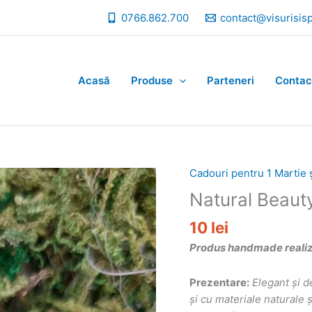
0766.862.700
contact@visurisis
Acasă
Produse
Parteneri
Contac
Cadouri pentru 1 Martie 
Natural Beaut
10
lei
Produs handmade realizat
Prezentare:
Elegant și d
și cu materiale naturale ș