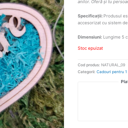
anilor. Oferă și tu perso
Specificații:
Produsul est
accesorizat cu sistem de
Dimensiuni:
Lungime 5 c
Stoc epuizat
Cod produs:
NATURAL_09
Categorii:
Cadouri pentru 1 
Pla