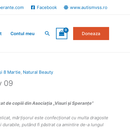
perante.com
Facebook
www.autismvss.ro
Search
t
Contul meu
Doneaza
și 8 Martie
,
Natural Beauty
y 09
 de copiii din Asociația „Visuri și Speranțe”
elicat, mărțișorul este confecționat cu multa dragoste
i durabile, putând fi păstrat ca amintire de-a lungul