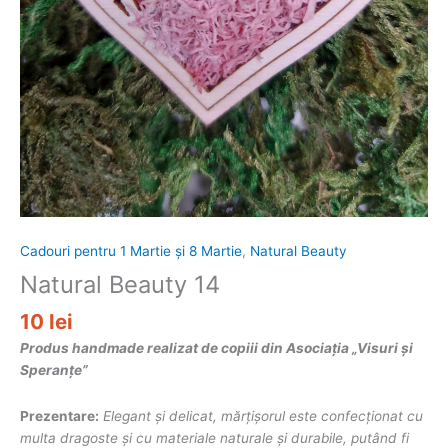
Cadouri pentru 1 Martie și 8 Martie
,
Natural Beauty
Natural Beauty 14
10
lei
Produs handmade realizat de copiii din Asociația „Visuri și
Speranțe”
Prezentare:
Elegant și delicat, mărțișorul este confecționat cu
multa dragoste și cu materiale naturale și durabile, putând fi