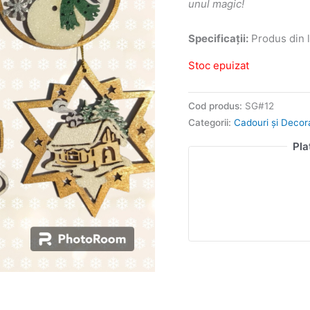
unul magic!
Specificații:
Produs din l
Stoc epuizat
Cod produs:
SG#12
Categorii:
Cadouri și Decor
Pla