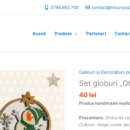
0766.862.700
contact@visurisis
Acasă
Produse
Parteneri
Contac
Cadouri și Decorațiuni p
Set globuri „O
40
lei
Produs handmade realizat
Prezentare:
Globurile re
Crăciun. Alege unele deos