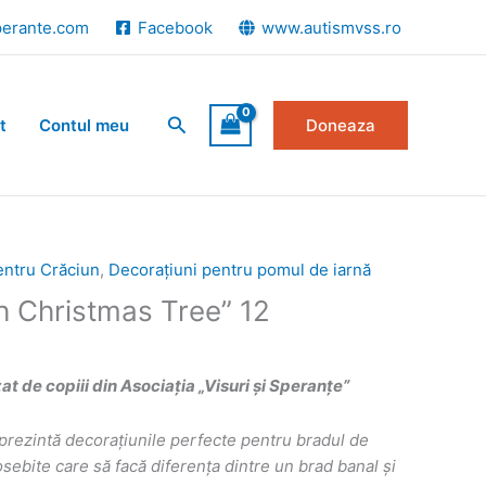
perante.com
Facebook
www.autismvss.ro
Search
t
Contul meu
Doneaza
entru Crăciun
,
Decorațiuni pentru pomul de iarnă
h Christmas Tree” 12
 de copiii din Asociația „Visuri și Speranțe”
prezint
ă
decorațiunile perfecte pentru bradul de
ebite care să facă diferența dintre un brad banal și