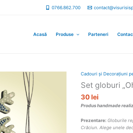
0766.862.700
contact@visurisis
Acasă
Produse
Parteneri
Contac
Cadouri și Decorațiuni p
Set globuri „O
30
lei
Produs handmade realizat
Prezentare:
Globurile re
Crăciun. Alege unele deos