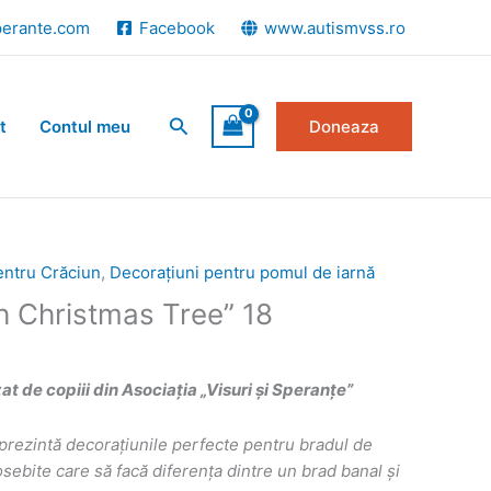
perante.com
Facebook
www.autismvss.ro
Search
t
Contul meu
Doneaza
entru Crăciun
,
Decorațiuni pentru pomul de iarnă
h Christmas Tree” 18
 de copiii din Asociația „Visuri și Speranțe”
prezint
ă
decorațiunile perfecte pentru bradul de
ebite care să facă diferența dintre un brad banal și