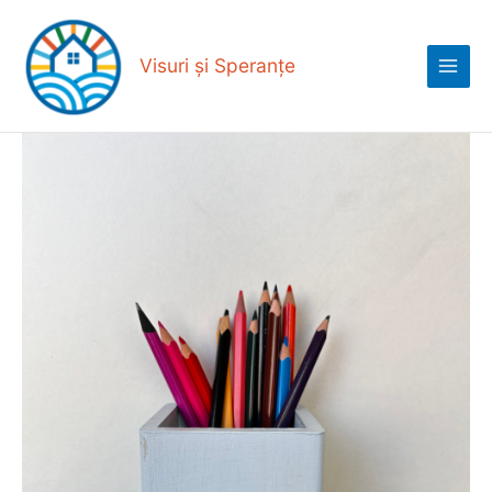
Skip
Main
to
Menu
content
Visuri și Speranțe