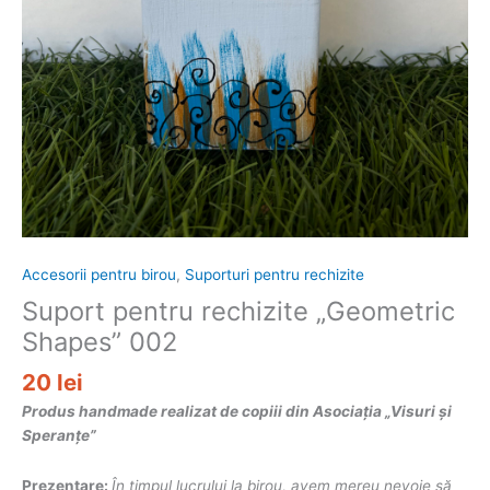
Accesorii pentru birou
,
Suporturi pentru rechizite
Suport pentru rechizite „Geometric
Shapes” 002
20
lei
Produs handmade realizat de copiii din Asociația „Visuri și
Speranțe”
Prezentare:
În timpul lucrului la birou, avem mereu nevoie să