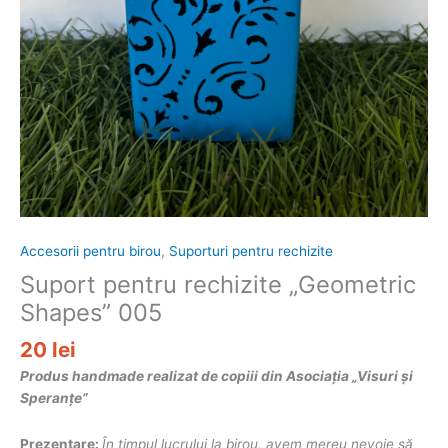
Accesorii pentru birou
,
Suporturi pentru rechizite
Suport pentru rechizite „Geometric
Shapes” 005
20
lei
Produs handmade realizat de copiii din Asociația „Visuri și
Speranțe”
Prezentare:
În timpul lucrului la birou, avem mereu nevoie să