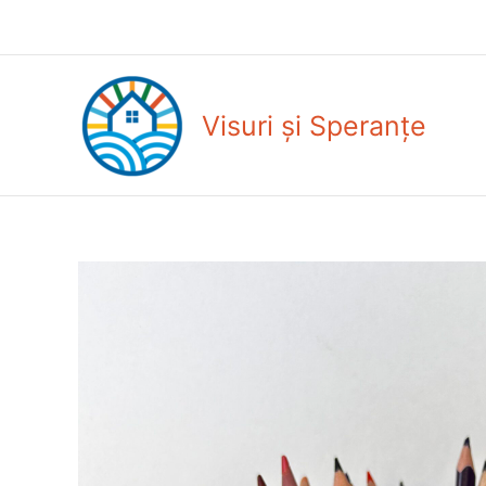
Skip
to
content
Visuri și Speranțe