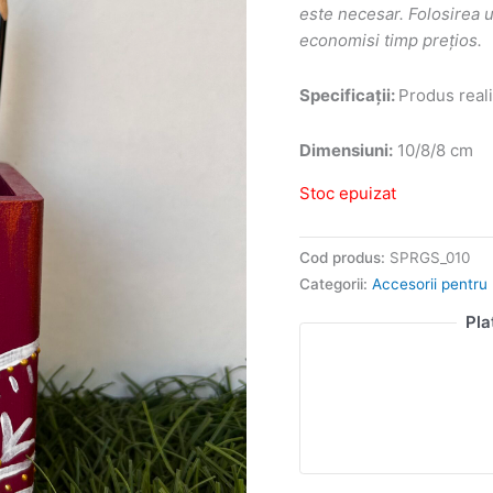
este necesar. Folosirea u
economisi timp prețios.
Specificații:
Produs reali
Dimensiuni:
10/8/8 cm
Stoc epuizat
Cod produs:
SPRGS_010
Categorii:
Accesorii pentru 
Pla