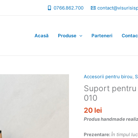
0766.862.700
contact@visurisis
Acasă
Produse
Parteneri
Contac
Accesorii pentru birou
,
S
Suport pentru
010
20
lei
Produs handmade realizat
Prezentare:
În timpul lu