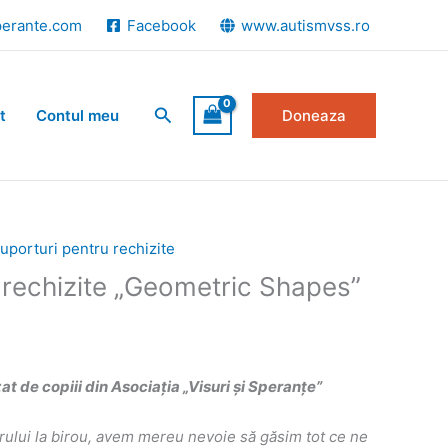
perante.com
Facebook
www.autismvss.ro
Search
t
Contul meu
Doneaza
uporturi pentru rechizite
 rechizite „Geometric Shapes”
 de copiii din Asociația „Visuri și Speranțe”
crului la birou, avem mereu nevoie să găsim tot ce ne