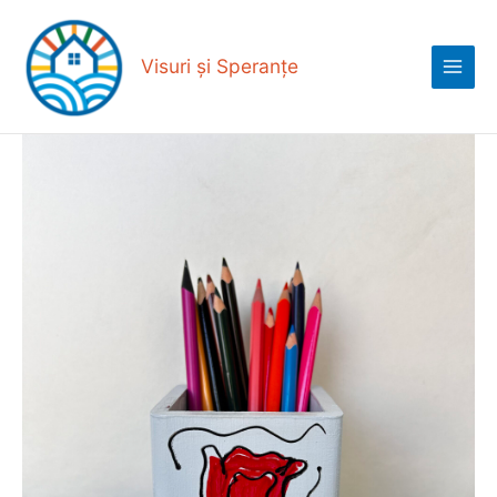
Skip
Main
to
Menu
content
Visuri și Speranțe