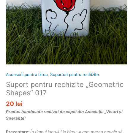
Accesorii pentru birou
,
Suporturi pentru rechizite
Suport pentru rechizite „Geometric
Shapes” 017
20
lei
Produs handmade realizat de copiii din Asociația „Visuri și
Speranțe”
Prezentare:
În timpul lucrului la birou, avem mereu nevoie să