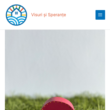
Skip
Main
to
Menu
content
Visuri și Speranțe