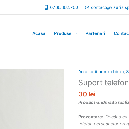
0766.862.700
contact@visurisis
Acasă
Produse
Parteneri
Contac
Accesorii pentru birou
,
S
Suport telefon
30
lei
Produs handmade realizat
Prezentare:
Oricând est
telefon persoanelor dragi