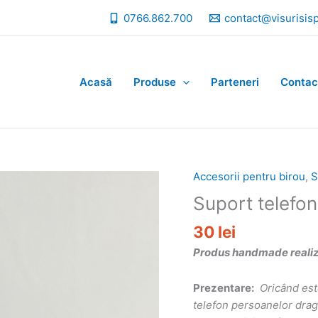
0766.862.700
contact@visurisis
Acasă
Produse
Parteneri
Contac
Accesorii pentru birou
,
S
Suport telefon
30
lei
Produs handmade realizat
Prezentare:
Oricând est
telefon persoanelor dragi