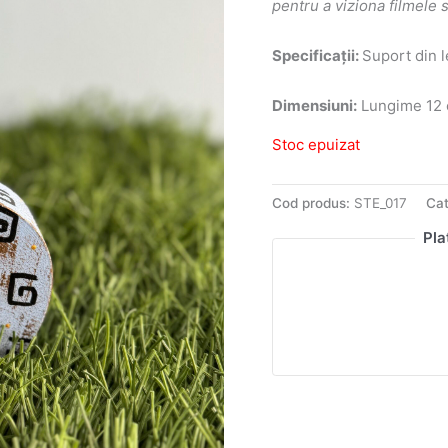
pentru a viziona filmele 
Specificații:
Suport din l
Dimensiuni:
Lungime 12 c
Stoc epuizat
Cod produs:
STE_017
Cat
Pla