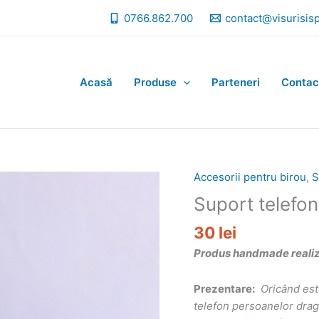
0766.862.700
contact@visurisis
Acasă
Produse
Parteneri
Contac
Accesorii pentru birou
,
S
Suport telefon
30
lei
Produs handmade realizat
Prezentare:
Oricând est
telefon persoanelor dragi