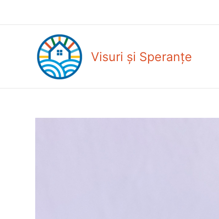
Skip
to
content
Visuri și Speranțe