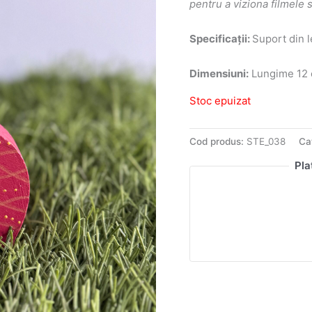
pentru a viziona filmele 
Specificații:
Suport din l
Dimensiuni:
Lungime 12 c
Stoc epuizat
Cod produs:
STE_038
Ca
Pla