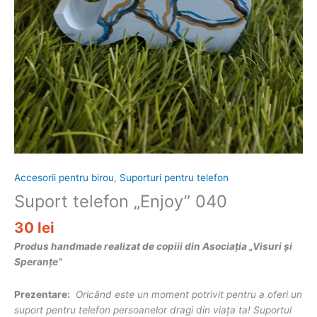
Accesorii pentru birou
,
Suporturi pentru telefon
Suport telefon „Enjoy” 040
30
lei
Produs handmade realizat de copiii din Asociația „Visuri și
Speranțe”
Prezentare:
Oricând este un moment potrivit pentru a oferi un
suport pentru telefon persoanelor dragi din viața ta! Suportul