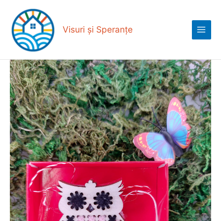
Skip
Main
to
Menu
content
Visuri și Speranțe